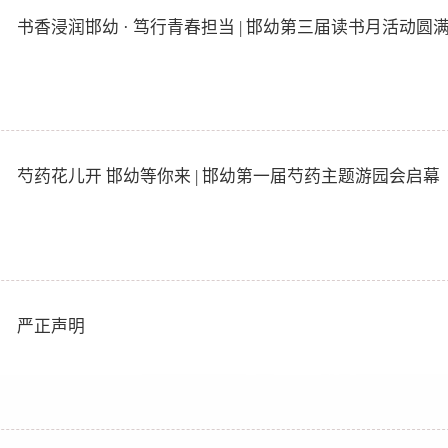
书香浸润邯幼 · 笃行青春担当 | 邯幼第三届读书月活动圆
芍药花儿开 邯幼等你来 | 邯幼第一届芍药主题游园会启幕
严正声明